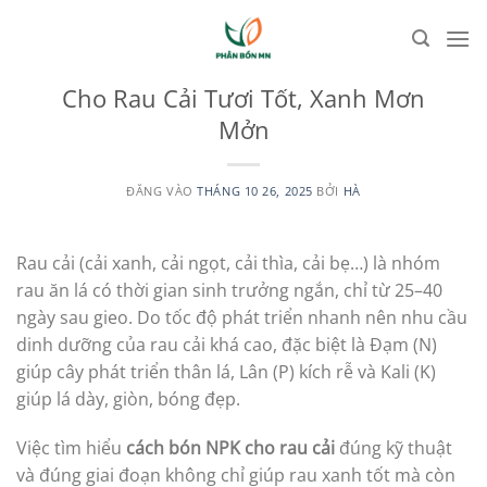
Bỏ
qua
UNCATEGORIZED
MN Mách Bà Con Cách Bón NPK
nội
Cho Rau Cải Tươi Tốt, Xanh Mơn
dung
Mởn
ĐĂNG VÀO
THÁNG 10 26, 2025
BỞI
HÀ
Rau cải (cải xanh, cải ngọt, cải thìa, cải bẹ…) là nhóm
rau ăn lá có thời gian sinh trưởng ngắn, chỉ từ 25–40
ngày sau gieo. Do tốc độ phát triển nhanh nên nhu cầu
dinh dưỡng của rau cải khá cao, đặc biệt là Đạm (N)
giúp cây phát triển thân lá, Lân (P) kích rễ và Kali (K)
giúp lá dày, giòn, bóng đẹp.
Việc tìm hiểu
cách bón NPK cho rau cải
đúng kỹ thuật
và đúng giai đoạn không chỉ giúp rau xanh tốt mà còn