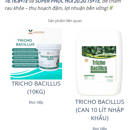
16.16.8+TE
và
SUPER PHỤC HỒI 20.20.15+TE
, để chăm
rau khỏe – thu hoạch đậm, lợi nhuận bền vững!
Sản phẩm liên quan
TRICHO BACILLUS
(10KG)
TRICHO BACILLUS
Đọc tiếp
(CAN 10 LÍT NHẬP
KHẨU)
Đọc tiếp