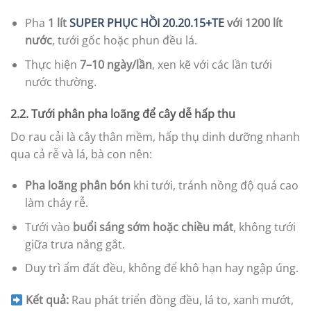
Pha
1 lít
SUPER PHỤC HỒI 20.20.15+TE
với 1200 lít
nước
, tưới gốc hoặc phun đều lá.
Thực hiện
7–10 ngày/lần
, xen kẽ với các lần tưới
nước thường.
2.2. Tưới phân pha loãng để cây dễ hấp thu
Do rau cải là cây thân mềm, hấp thụ dinh dưỡng nhanh
qua cả rễ và lá, bà con nên:
Pha loãng phân bón
khi tưới, tránh nồng độ quá cao
làm cháy rễ.
Tưới vào
buổi sáng sớm hoặc chiều mát
, không tưới
giữa trưa nắng gắt.
Duy trì ẩm đất đều, không để khô hạn hay ngập úng.
Kết quả:
Rau phát triển đồng đều, lá to, xanh mướt,