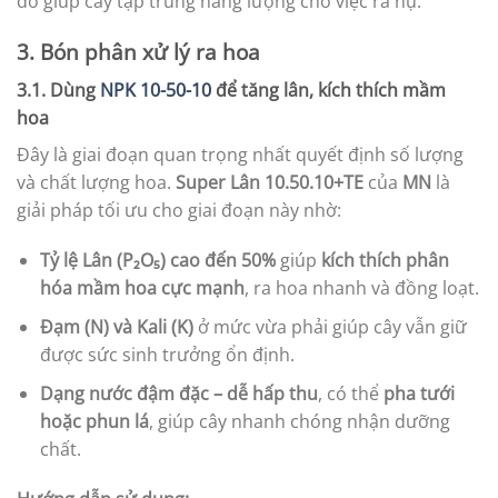
đó giúp cây tập trung năng lượng cho việc ra nụ.
3. Bón phân xử lý ra hoa
3.1. Dùng
NPK 10-50-10
để tăng lân, kích thích mầm
hoa
Đây là giai đoạn quan trọng nhất quyết định số lượng
và chất lượng hoa.
Super Lân 10.50.10+TE
của
MN
là
giải pháp tối ưu cho giai đoạn này nhờ:
Tỷ lệ Lân (P₂O₅) cao đến 50%
giúp
kích thích phân
hóa mầm hoa cực mạnh
, ra hoa nhanh và đồng loạt.
Đạm (N) và Kali (K)
ở mức vừa phải giúp cây vẫn giữ
được sức sinh trưởng ổn định.
Dạng nước đậm đặc – dễ hấp thu
, có thể
pha tưới
hoặc phun lá
, giúp cây nhanh chóng nhận dưỡng
chất.