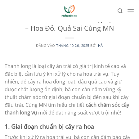
Bỏ
qua
UNCATEGORIZED
Cách Chăm Sóc Thanh Long Vụ Mới
nội
– Hoa Đỏ, Quả Sai Cùng MN
dung
ĐĂNG VÀO
THÁNG 10 26, 2025
BỞI
HÀ
Thanh long là loại cây ăn trái có giá trị kinh tế cao và
đặc biệt cần lưu ý khi xử lý cho ra hoa trái vụ. Tuy
nhiên, để cây ra hoa đồng loạt, đậu quả cao và giữ
được chất lượng ổn định, bà con cần nắm vững kỹ
thuật chăm sóc từ giai đoạn chuẩn bị đến sau khi cây
đậu trái. Cùng MN tìm hiểu chi tiết
cách chăm sóc cây
thanh long vụ
mới để đạt năng suất vượt trội nhé!
1. Giai đoạn chuẩn bị cây ra hoa
Trước khi xử lý ra hoa trái vụ, bà con cần đảm bảo cây