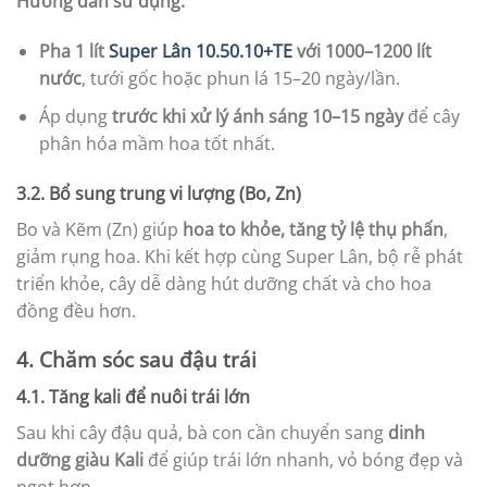
Hướng dẫn sử dụng:
Pha 1 lít
Super Lân 10.50.10+TE
với 1000–1200 lít
nước
, tưới gốc hoặc phun lá 15–20 ngày/lần.
Áp dụng
trước khi xử lý ánh sáng 10–15 ngày
để cây
phân hóa mầm hoa tốt nhất.
3.2. Bổ sung trung vi lượng (Bo, Zn)
Bo và Kẽm (Zn) giúp
hoa to khỏe, tăng tỷ lệ thụ phấn
,
giảm rụng hoa. Khi kết hợp cùng Super Lân, bộ rễ phát
triển khỏe, cây dễ dàng hút dưỡng chất và cho hoa
đồng đều hơn.
4. Chăm sóc sau đậu trái
4.1. Tăng kali để nuôi trái lớn
Sau khi cây đậu quả, bà con cần chuyển sang
dinh
dưỡng giàu Kali
để giúp trái lớn nhanh, vỏ bóng đẹp và
ngọt hơn.