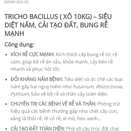
ĐÁNH GIÁ (0)
TRICHO BACILLUS ( XÔ 10KG) – SIÊU
DIỆT NẤM, CẢI TẠO ĐẤT, BUNG RỄ
MẠNH
Công dụng:
KÍCH RỄ CỰC MẠNH:
Kích thích cây bung rễ tơ, rễ
cám, giúp bộ rễ ăn sâu, khỏe mạnh, cây bén rễ
nhanh và phục hồi tốt.
ĐỐI KHÁNG NẤM BỆNH:
Tiêu diệt và ức chế các loại
nấm gây hại nguy hiểm như
Fusarium, Rhizoctonia,
Pythium
, bảo vệ bộ rễ và thân cây toàn diện.
CHUYÊN TRỊ CÁC BỆNH VỀ RỄ VÀ THÂN:
Phòng trừ
hiệu quả các bệnh thường gặp như chết cây con,
vàng lá thối rễ, lở cổ rễ, xì mủ, héo xanh…
CẢI TẠO ĐẤT TOÀN DIỆN:
Phá vỡ cấu trúc đất chai