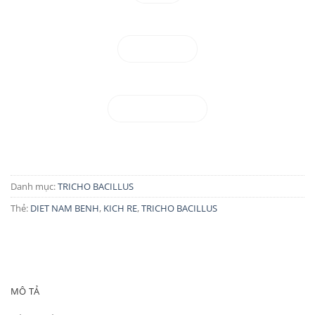
Facebook
097.581.7571
Danh mục:
TRICHO BACILLUS
Thẻ:
DIET NAM BENH
,
KICH RE
,
TRICHO BACILLUS
MÔ TẢ