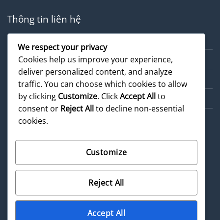
Thông tin liên hệ
Về chúng tôi
We respect your privacy
Dịch vụ
Cookies help us improve your experience,
deliver personalized content, and analyze
Cẩm nang
traffic. You can choose which cookies to allow
by clicking
Customize
. Click
Accept All
to
Sản phẩm
consent or
Reject All
to decline non-essential
cookies.
Customize
©
2026 UX Themes
Reject All
Terms
Privacy
Cookies
Accept All