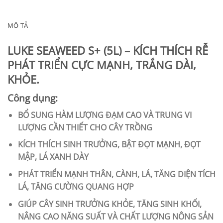
MÔ TẢ
LUKE SEAWEED S+ (5L) – KÍCH THÍCH RỄ
PHÁT TRIỂN CỰC MẠNH, TRẮNG DÀI,
KHỎE.
Công dụng:
BỔ SUNG HÀM LƯỢNG ĐẠM CAO VÀ TRUNG VI
LƯỢNG CẦN THIẾT CHO CÂY TRỒNG
KÍCH THÍCH SINH TRƯỞNG, BẬT ĐỌT MẠNH, ĐỌT
MẬP, LÁ XANH DÀY
PHÁT TRIỂN MẠNH THÂN, CÀNH, LÁ, TĂNG DIỆN TÍCH
LÁ, TĂNG CƯỜNG QUANG HỢP
GIÚP CÂY SINH TRƯỞNG KHỎE, TĂNG SINH KHỐI,
NÂNG CAO NĂNG SUẤT VÀ CHẤT LƯỢNG NÔNG SẢN