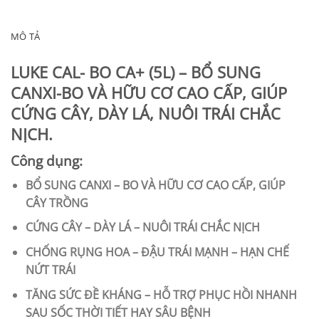
MÔ TẢ
LUKE CAL- BO CA+ (5L) – BỔ SUNG
CANXI-BO VÀ HỮU CƠ CAO CẤP, GIÚP
CỨNG CÂY, DÀY LÁ, NUÔI TRÁI CHẮC
NỊCH.
Công dụng:
BỔ SUNG CANXI – BO VÀ HỮU CƠ CAO CẤP, GIÚP
CÂY TRỒNG
CỨNG CÂY – DÀY LÁ – NUÔI TRÁI CHẮC NỊCH
CHỐNG RỤNG HOA – ĐẬU TRÁI MẠNH – HẠN CHẾ
NỨT TRÁI
TĂNG SỨC ĐỀ KHÁNG – HỖ TRỢ PHỤC HỒI NHANH
SAU SỐC THỜI TIẾT HAY SÂU BỆNH