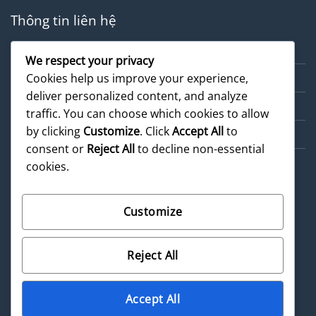
Thông tin liên hệ
Về chúng tôi
We respect your privacy
Dịch vụ
Cookies help us improve your experience,
deliver personalized content, and analyze
Cẩm nang
traffic. You can choose which cookies to allow
by clicking
Customize
. Click
Accept All
to
Sản phẩm
consent or
Reject All
to decline non-essential
cookies.
Customize
©
2026 UX Themes
Reject All
Terms
Privacy
Cookies
Accept All