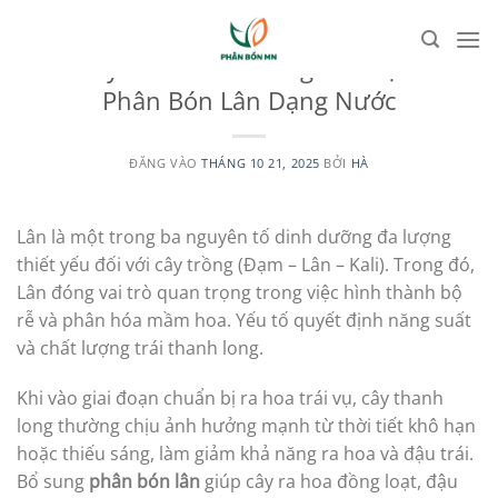
Bỏ
qua
UNCATEGORIZED
Xử Lý Hoa Thanh Long Trái Vụ Với
nội
Phân Bón Lân Dạng Nước
dung
ĐĂNG VÀO
THÁNG 10 21, 2025
BỞI
HÀ
Lân là một trong ba nguyên tố dinh dưỡng đa lượng
thiết yếu đối với cây trồng (Đạm – Lân – Kali). Trong đó,
Lân đóng vai trò quan trọng trong việc hình thành bộ
rễ và phân hóa mầm hoa. Yếu tố quyết định năng suất
và chất lượng trái thanh long.
Khi vào giai đoạn chuẩn bị ra hoa trái vụ, cây thanh
long thường chịu ảnh hưởng mạnh từ thời tiết khô hạn
hoặc thiếu sáng, làm giảm khả năng ra hoa và đậu trái.
Bổ sung
phân bón lân
giúp cây ra hoa đồng loạt, đậu