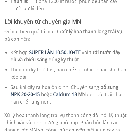
Phun lá:
1 lít pha 1200 lít nước, phun đều tán cây
trước xử lý đèn.
Lời khuyên từ chuyên gia MN
Để đạt hiệu quả tối đa khi
xử lý hoa thanh long trái vụ
,
bà con nên:
Kết hợp
SUPER LÂN 10.50.10+TE
với
tưới nước đầy
đủ và chiếu sáng đúng kỹ thuật
.
Theo dõi kỹ thời tiết, hạn chế sốc nhiệt hoặc khô hạn
kéo dài.
Sau khi cây ra hoa ổn định. Chuyển sang
bổ sung
NPK 20-20-15
hoặc
Calcium 18
MN
để nuôi trái chắc,
hạn chế rụng non.
Xử lý hoa thanh long trái vụ thành công đòi hỏi kỹ thuật
chính xác và dinh dưỡng phù hợp. Phân bón lân cao
dạng nước MN với công thức chuyên biệt giúp cây ra