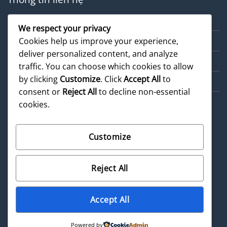
Về chúng tôi
We respect your privacy
Dịch vụ
Cookies help us improve your experience,
deliver personalized content, and analyze
Cẩm nang
traffic. You can choose which cookies to allow
by clicking
Customize
. Click
Accept All
to
Sản phẩm
consent or
Reject All
to decline non-essential
cookies.
Customize
©
2026 UX Themes
Reject All
Terms
Privacy
Cookies
Accept All
Powered by