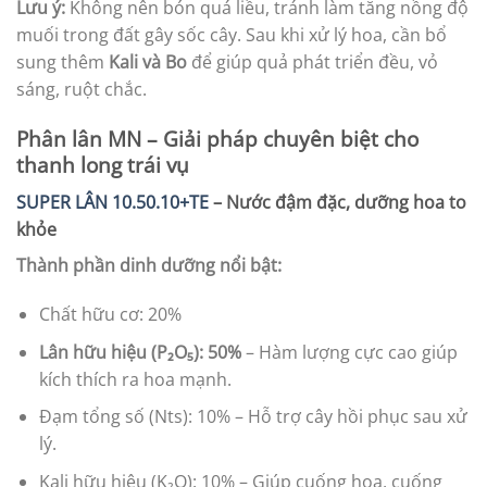
Lưu ý:
Không nên bón quá liều, tránh làm tăng nồng độ
muối trong đất gây sốc cây. Sau khi xử lý hoa, cần bổ
sung thêm
Kali và Bo
để giúp quả phát triển đều, vỏ
sáng, ruột chắc.
Phân lân MN – Giải pháp chuyên biệt cho
thanh long trái vụ
SUPER LÂN 10.50.10+TE
– Nước đậm đặc, dưỡng hoa to
khỏe
Thành phần dinh dưỡng nổi bật:
Chất hữu cơ: 20%
Lân hữu hiệu (P₂O₅): 50%
– Hàm lượng cực cao giúp
kích thích ra hoa mạnh.
Đạm tổng số (Nts): 10% – Hỗ trợ cây hồi phục sau xử
lý.
Kali hữu hiệu (K₂O): 10% – Giúp cuống hoa, cuống