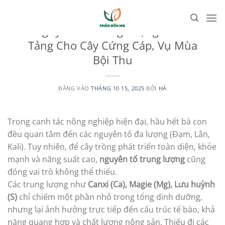
Bỏ
qua
UNCATEGORIZED
Nguyên Tố Trung Lượng – Nền
nội
Tảng Cho Cây Cứng Cáp, Vụ Mùa
dung
Bội Thu
ĐĂNG VÀO
THÁNG 10 15, 2025
BỞI
HÀ
Trong canh tác nông nghiệp hiện đại, hầu hết bà con
đều quan tâm đến các nguyên tố đa lượng (Đạm, Lân,
Kali). Tuy nhiên, để cây trồng phát triển toàn diện, khỏe
mạnh và năng suất cao,
nguyên tố trung lượng
cũng
đóng vai trò không thể thiếu.
Các trung lượng như
Canxi (Ca), Magie (Mg), Lưu huỳnh
(S)
chỉ chiếm một phần nhỏ trong tổng dinh dưỡng,
nhưng lại
ảnh hưởng trực tiếp đến cấu trúc tế bào, khả
năng quang hợp và chất lượng nông sản. Thiếu đi các