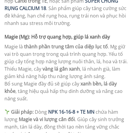
hợp
Canxi trong TE
, hoặc sản phẩm
SUPER CHỐNG
RỤNG CALCIUM 18
. Sản phẩm giúp cây tăng cường sức
đề kháng, hạn chế rụng hoa, rụng trái non và phục hồi
nhanh sau stress môi trường.
Magie (Mg): Hỗ trợ quang hợp, giúp lá xanh dày
Magie là
thành phần trung tâm của diệp lục tố
. Mg giữ
vai trò quan trọng trong quá trình quang hợp. Yếu tố
giúp cây tổng hợp năng lượng nuôi thân, lá, hoa và trái.
Thiếu Magie, cây
vàng lá gân xanh
, lá nhanh già, làm
giảm khả năng hấp thu năng lượng ánh sáng.
Bổ sung Magie đầy đủ sẽ giúp cây
xanh bền, lá dày
khỏe
, tăng hiệu quả hấp thụ dinh dưỡng và nâng cao
năng suất.
Giải pháp:
Dòng
NPK 16-16-8 + TE MN
chứa hàm
lượng
Magie và vi lượng cân đối
. Giúp cây sinh trưởng
mạnh, tán lá dày, đồng thời tạo nền tảng vững chắc