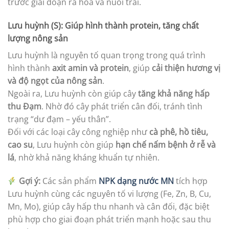
trước giai đoạn ra hoa và nuôi trái.
Lưu huỳnh (S): Giúp hình thành protein, tăng chất
lượng nông sản
Lưu huỳnh là nguyên tố quan trọng trong quá trình
hình thành
axit amin và protein
, giúp
cải thiện hương vị
và độ ngọt của nông sản
.
Ngoài ra, Lưu huỳnh còn giúp cây
tăng khả năng hấp
thu Đạm
. Nhờ đó cây phát triển cân đối, tránh tình
trạng “dư đạm – yếu thân”.
Đối với các loại cây công nghiệp như
cà phê, hồ tiêu,
cao su
, Lưu huỳnh còn giúp
hạn chế nấm bệnh ở rễ và
lá
, nhờ khả năng kháng khuẩn tự nhiên.
Gợi ý:
Các sản phẩm
NPK dạng nước MN
tích hợp
Lưu huỳnh cùng các nguyên tố vi lượng (Fe, Zn, B, Cu,
Mn, Mo), giúp cây hấp thu nhanh và cân đối, đặc biệt
phù hợp cho giai đoạn phát triển mạnh hoặc sau thu