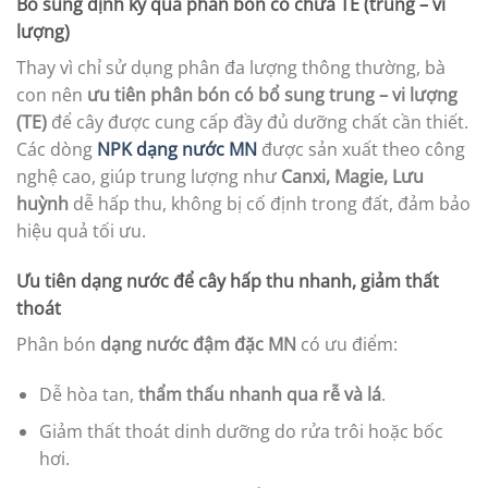
Bổ sung định kỳ qua phân bón có chứa TE (trung – vi
lượng)
Thay vì chỉ sử dụng phân đa lượng thông thường, bà
con nên
ưu tiên phân bón có bổ sung trung – vi lượng
(TE)
để cây được cung cấp đầy đủ dưỡng chất cần thiết.
Các dòng
NPK dạng nước MN
được sản xuất theo công
nghệ cao, giúp trung lượng như
Canxi, Magie, Lưu
huỳnh
dễ hấp thu, không bị cố định trong đất, đảm bảo
hiệu quả tối ưu.
Ưu tiên dạng nước để cây hấp thu nhanh, giảm thất
thoát
Phân bón
dạng nước đậm đặc MN
có ưu điểm:
Dễ hòa tan,
thẩm thấu nhanh qua rễ và lá
.
Giảm thất thoát dinh dưỡng do rửa trôi hoặc bốc
hơi.