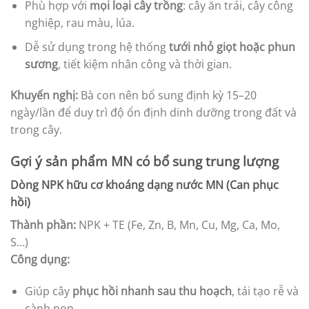
Phù hợp với
mọi loại cây trồng
: cây ăn trái, cây công
nghiệp, rau màu, lúa.
Dễ sử dụng trong hệ thống
tưới nhỏ giọt hoặc phun
sương
, tiết kiệm nhân công và thời gian.
Khuyến nghị:
Bà con nên bổ sung định kỳ 15–20
ngày/lần để duy trì độ ổn định dinh dưỡng trong đất và
trong cây.
Gợi ý sản phẩm MN có bổ sung trung lượng
Dòng NPK hữu cơ khoáng dạng nước MN (Can phục
hồi)
Thành phần:
NPK + TE (Fe, Zn, B, Mn, Cu, Mg, Ca, Mo,
S…)
Công dụng:
Giúp cây
phục hồi nhanh sau thu hoạch
, tái tạo rễ và
cành non.