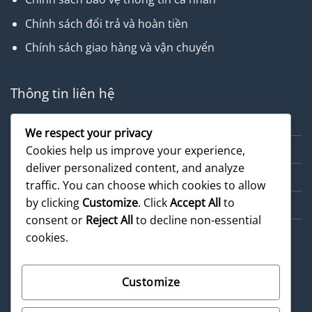
Chính sách đổi trả và hoàn tiền
Chính sách giao hàng và vận chuyển
Thông tin liên hệ
Về chúng tôi
We respect your privacy
Dịch vụ
Cookies help us improve your experience,
deliver personalized content, and analyze
Cẩm nang
traffic. You can choose which cookies to allow
by clicking
Customize
. Click
Accept All
to
Sản phẩm
consent or
Reject All
to decline non-essential
cookies.
Customize
©