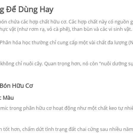
ng Để Dùng Hay
 bón chứa các hợp chất hữu cơ. Các hợp chất này có nguồn 
ực vật (như rơm rạ, vỏ cà phê), than bùn và các vi sinh vật.
Phân hóa học thường chỉ cung cấp một vài chất đa lượng (N,
 không chỉ nuôi cây. Quan trọng hơn, nó còn “nuôi dưỡng s
n Bón Hữu Cơ
ạc Màu
mic trong phân hữu cơ hoạt động như một chất keo tự nhiên
n tốt hơn, chấm dứt tình trạng đất chai cứng sau nhiều năm