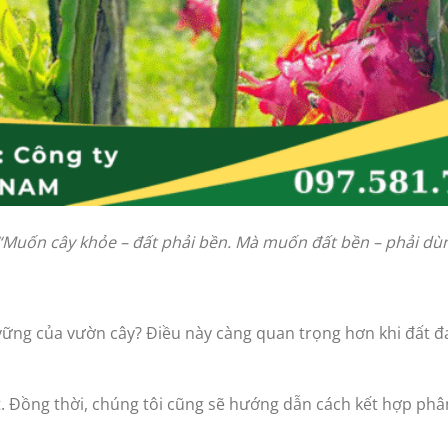
“Muốn cây khỏe – đất phải bền. Mà muốn đất bền – phải dù
 vững của vườn cây? Điều này càng quan trọng hơn khi đất đ
nhất. Đồng thời, chúng tôi cũng sẽ hướng dẫn cách kết hợp p