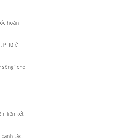
gốc hoàn
 P, K) ở
ự sống” cho
, liên kết
 canh tác.