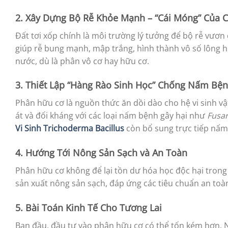
2. Xây Dựng Bộ Rễ Khỏe Mạnh – “Cái Móng” Của 
Đất tơi xốp chính là môi trường lý tưởng để bộ rễ vươn
giúp rễ bung mạnh, mập trắng, hình thành vô số lông hú
nước, dù là phân vô cơ hay hữu cơ.
3. Thiết Lập “Hàng Rào Sinh Học” Chống Nấm Bệ
Phân hữu cơ là nguồn thức ăn dồi dào cho hệ vi sinh vật 
át và đối kháng với các loại nấm bệnh gây hại như
Fusa
Vi Sinh Trichoderma Bacillus
còn bổ sung trực tiếp nấm
4. Hướng Tới Nông Sản Sạch và An Toàn
Phân hữu cơ không để lại tồn dư hóa học độc hại trong
sản xuất nông sản sạch, đáp ứng các tiêu chuẩn an toà
5. Bài Toán Kinh Tế Cho Tương Lai
Ban đầu, đầu tư vào phân hữu cơ có thể tốn kém hơn. N