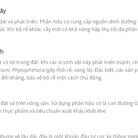
Cây
 dài và phát triển. Phân hữu cơ cung cấp nguồn dinh dưỡng 
t. Khi bộ rễ khỏe, cây mới có khả năng hấp thụ tối đa phân
nh
có lợi trong đất. Khi các vi sinh vật này phát triển mạnh, c
rium, Phytophthora
(gây thối rễ, vàng lá). Đặc biệt, các sả
 đối kháng, bảo vệ bộ rễ một cách chủ động.
 đất và trên nông sản. Sử dụng phân hữu cơ là con đường t
n thực phẩm và tiêu chuẩn xuất khẩu khắt khe.
hưng về lâu dài, đây là một khoản đầu tư cực kỳ thông min