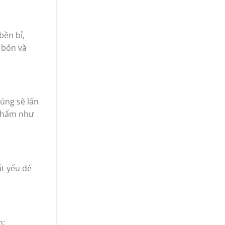
bền bỉ,
 bón và
húng sẽ lấn
n phẩm như
ất yếu để
h: