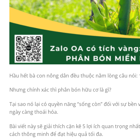
Hầu hết bà con nông dân đều thuộc nằm lòng câu nói:
Nhưng chính xác thì phân bón hữu cơ là gì?
Tại sao nó lại có quyền năng “sống còn” đối với sự bền
ngày càng thoái hóa.
Bài viết này sẽ giải thích cặn kẽ 5 lợi ích quan trọng 
cách thông minh để đạt hiệu quả tối đa.