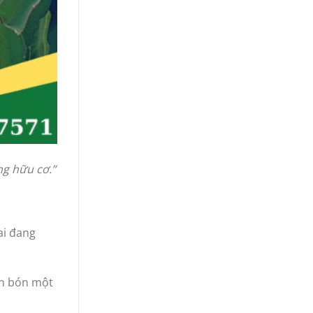
ng hữu cơ.”
ai đang
hân bón một