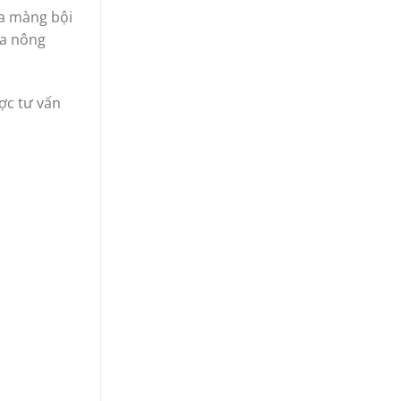
a màng bội
ủa nông
ợc tư vấn