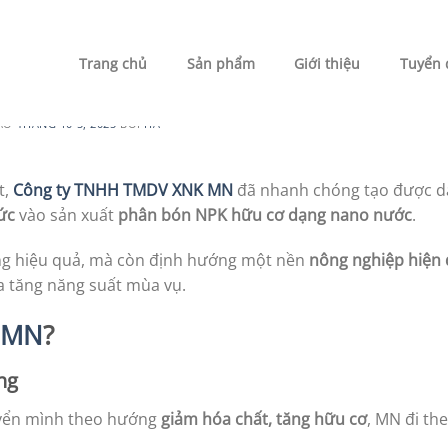
UNCATEGORIZED
y Tín Trao Tay, Mùa Vàng Trao Lại
Trang chủ
Sản phẩm
Giới thiệu
Tuyển 
VÀO
THÁNG 10 5, 2025
BỞI
HÀ
t,
Công ty TNHH TMDV XNK MN
đã nhanh chóng tạo được d
ức
vào sản xuất
phân bón NPK hữu cơ dạng nano nước
.
g hiệu quả, mà còn định hướng một nền
nông nghiệp hiện 
ia tăng năng suất mùa vụ.
n MN
?
ng
uyển mình theo hướng
giảm hóa chất, tăng hữu cơ
, MN đi the