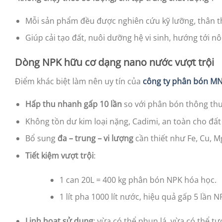
Mỗi sản phẩm đều được nghiên cứu kỹ lưỡng, thân t
Giúp cải tạo đất, nuôi dưỡng hệ vi sinh, hướng tới n
Dòng NPK hữu cơ dạng nano nước vượt trội
Điểm khác biệt làm nên uy tín của
công ty phân bón M
Hấp thu nhanh gấp 10 lần
so với phân bón thông th
Không tồn dư kim loại nặng, Cadimi, an toàn cho đất
Bổ sung
đa – trung – vi lượng
cần thiết như Fe, Cu, M
Tiết kiệm vượt trội
:
1 can 20L = 400 kg phân bón NPK hóa học.
1 lít pha 1000 lít nước, hiệu quả gấp 5 lần 
Linh hoạt sử dụng
: vừa có thể phun lá, vừa có thể tư