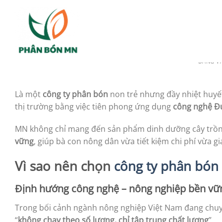
Bỏ
qua
Công Ty Phân Bón MN – U
nội
dung
ĐĂNG 
Là một
công ty phân bón
non trẻ nhưng đầy nhiệt huyế
thị trường bằng việc tiên phong ứng dụng
công nghệ Đ
MN không chỉ mang đến sản phẩm dinh dưỡng cây trồn
vững
, giúp bà con nông dân vừa tiết kiệm chi phí vừa g
Vì sao nên chọn
công ty phân bó
Định hướng công nghệ – nông nghiệp bền vữ
Trong bối cảnh ngành nông nghiệp Việt Nam đang ch
“
không chạy theo số lượng, chỉ tập trung chất lượng
”.