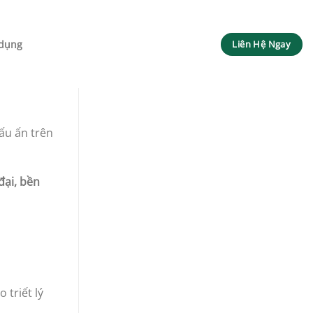
dụng
Liên Hệ Ngay
ấu ấn trên
đại, bền
o triết lý