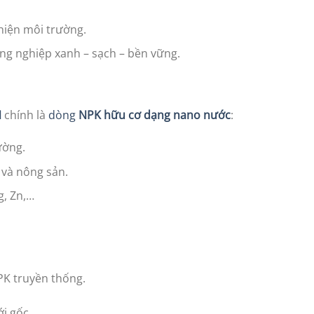
hiện môi trường.
ông nghiệp xanh – sạch – bền vững.
N
chính là
dòng
NPK hữu cơ dạng nano nước
:
ường.
 và nông sản.
g, Zn,…
NPK truyền thống.
ới gốc.