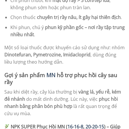
Chỉ phun thuốc khi
mật độ rầy > 3 con/tép lúa
,
không phun sớm hoặc phun tràn lan.
Chọn thuốc
chuyên trị rầy nâu, ít gây hại thiên địch
.
Khi phun, chú ý
phun kỹ phần gốc – nơi rầy tập trung
nhiều nhất
.
Một số loại thuốc được khuyến cáo sử dụng như: nhóm
Dinotefuran, Pymetrozine, Imidacloprid
, dùng đúng
liều lượng theo hướng dẫn.
Gợi ý sản phẩm
MN
hỗ trợ phục hồi cây sau
rầy
Sau khi diệt rầy, cây lúa thường bị
vàng lá, yếu rễ, kém
đẻ nhánh
do mất dinh dưỡng. Lúc này, việc
phục hồi
nhanh bằng phân bón phù hợp
là rất quan trọng để
cứu vụ mùa.
NPK SUPER Phục Hồi MN (
16-16-8
,
20-20-15
) – Giúp