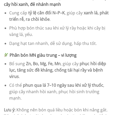
cây hồi xanh, đẻ nhánh mạnh
Cung cấp
tỷ lệ cân đối N–P–K
, giúp cây
xanh lá, phát
triển rễ, ra chồi khỏe
.
Phù hợp bón thúc sau khi xử lý rầy hoặc khi cây bị
vàng lá, yếu.
Dạng hạt tan nhanh, dễ sử dụng, hấp thu tốt.
Phân bón MN giàu trung – vi lượng
Bổ sung
Zn, Bo, Mg, Fe, Mn
, giúp cây
phục hồi diệp
lục, tăng sức đề kháng, chống tái hại rầy và bệnh
virus
.
Có thể
phun qua lá 7–10 ngày sau khi xử lý thuốc
,
giúp cây nhanh hồi xanh, phục hồi sinh trưởng
mạnh.
Lưu ý:
Không nên bón quá liều hoặc bón khi nắng gắt.