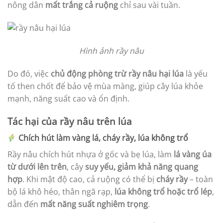
nông dân
mất trắng cả ruộng
chỉ sau vài tuần.
Hình ảnh rầy nâu
Do đó, việc
chủ động phòng trừ rầy nâu hại lúa
là yếu
tố then chốt để bảo vệ mùa màng, giúp cây lúa khỏe
mạnh, năng suất cao và ổn định.
Tác hại của rầy nâu trên lúa
Chích hút làm vàng lá, cháy rầy, lúa không trổ
Rầy nâu chích hút nhựa ở gốc và bẹ lúa, làm
lá vàng úa
từ dưới lên trên
, cây
suy yếu, giảm khả năng quang
hợp
. Khi mật độ cao, cả ruộng có thể bị
cháy rầy
– toàn
bộ lá khô héo, thân ngã rạp,
lúa không trổ hoặc trổ lép
,
dẫn đến
mất năng suất nghiêm trọng
.