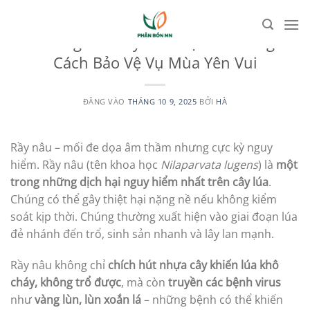
Bỏ
qua
UNCATEGORIZED
Phòng Trừ Rầy Nâu Hại Lúa Đúng
nội
Cách Bảo Vệ Vụ Mùa Yên Vui
dung
ĐĂNG VÀO
THÁNG 10 9, 2025
BỞI
HÀ
Rầy nâu – mối đe dọa âm thầm nhưng cực kỳ nguy
hiểm. Rầy nâu (tên khoa học
Nilaparvata lugens
) là
một
trong những dịch hại nguy hiểm nhất trên cây lúa
.
Chúng có thể gây thiệt hại nặng nề nếu không kiểm
soát kịp thời. Chúng thường xuất hiện vào giai đoạn lúa
đẻ nhánh đến trổ, sinh sản nhanh và lây lan mạnh.
Rầy nâu không chỉ
chích hút nhựa cây khiến lúa khô
cháy, không trổ được
, mà còn
truyền các bệnh virus
như
vàng lùn, lùn xoắn lá
– những bệnh có thể khiến