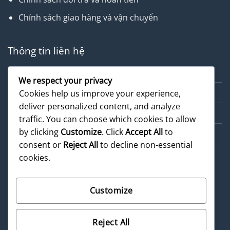
Chính sách giao hàng và vận chuyển
Thông tin liên hệ
Về chúng tôi
We respect your privacy
Dịch vụ
Cookies help us improve your experience,
deliver personalized content, and analyze
Cẩm nang
traffic. You can choose which cookies to allow
by clicking
Customize
. Click
Accept All
to
Sản phẩm
consent or
Reject All
to decline non-essential
cookies.
Customize
©
2026 UX Themes
Reject All