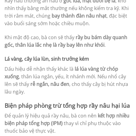
Rầy nâu thường ẩn náu ở
gốc lúa, mặt dưới bẹ lá
, khó
nhìn thấy bằng mắt thường nếu không kiểm tra kỹ. Khi
trời râm mát, chúng
bay thành đàn nâu nhạt
, đặc biệt
vào buổi sáng sớm hoặc chiều muộn.
Khi mật độ cao, bà con sẽ thấy
rầy bu bám dày quanh
gốc, thân lúa lắc nhẹ là rầy bay lên như khói
.
Lá vàng, cây lúa lùn, sinh trưởng kém
Dấu hiệu dễ nhận thấy khác là
lá lúa vàng từ chóp
xuống
, thân lúa ngắn, yếu, ít nhánh mới. Nếu nhổ cây
lên sẽ thấy
rễ ngắn, nâu đen
, cho thấy cây bị hút nhựa
lâu ngày.
Biện pháp phòng trừ tổng hợp rầy nâu hại lúa
Để quản lý hiệu quả rầy nâu, bà con nên
kết hợp nhiều
biện pháp tổng hợp (IPM)
thay vì chỉ phụ thuộc vào
thuốc bảo vệ thực vật.