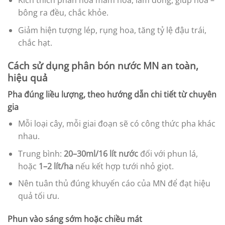
Kích thích phân hóa mầm hoa, làm đòng, giúp hoa –
bông ra đều, chắc khỏe.
Giảm hiện tượng lép, rụng hoa, tăng tỷ lệ đậu trái,
chắc hạt.
Cách sử dụng phân bón nước MN an toàn,
hiệu quả
Pha đúng liều lượng, theo hướng dẫn chi tiết từ chuyên
gia
Mỗi loại cây, mỗi giai đoạn sẽ có công thức pha khác
nhau.
Trung bình:
20–30ml/16 lít nước
đối với phun lá,
hoặc
1–2 lít/ha
nếu kết hợp tưới nhỏ giọt.
Nên tuân thủ đúng khuyến cáo của MN để đạt hiệu
quả tối ưu.
Phun vào sáng sớm hoặc chiều mát