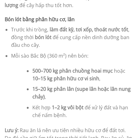
lượng
để cây hấp thu tốt hơn.
Bón lót bằng phân hữu cơ, lân
Trước khi trồng,
làm đất kỹ, tơi xốp, thoát nước tốt
,
đồng thời
bón lót
để cung cấp nền dinh dưỡng ban
đầu cho cây.
Mỗi sào Bắc Bộ (360 m²) nên bón:
500–700 kg phân chuồng hoai mục
hoặc
10–15 kg phân hữu cơ vi sinh
,
15–20 kg phân lân (supe lân hoặc lân nung
chảy)
,
Kết hợp
1–2 kg vôi bột
để xử lý đất và hạn
chế nấm bệnh.
Lưu ý:
Rau ăn lá nên ưu tiên nhiều hữu cơ để đất tơi.
Do đó cần giữ ẩm tốt trong thời tiết lạnh. Rau ăn củ, ăn