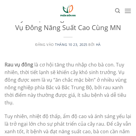
Bỏ
qua
UNCATEGORIZED
Kỹ Thuật Trồng Và Bón Phân Rau
nội
Vụ Đông Năng Suất Cao Cùng MN
dung
ĐĂNG VÀO
THÁNG 10 23, 2025
BỞI
HÀ
Rau vụ đông
là cơ hội tăng thu nhập cho bà con. Tuy
nhiên, thời tiết lạnh sẽ khiến cây khó sinh trưởng. Vụ
đông được xem là vụ “ăn chắc mặc bền” ở nhiều vùng
nông nghiệp phía Bắc và Bắc Trung Bộ, bởi rau xanh
thời điểm này thường được giá, ít sâu bệnh và dễ tiêu
thụ.
Tuy nhiên, nhiệt độ thấp, ẩm độ cao và ánh sáng yếu lại
là trở ngại lớn cho sự phát triển của cây rau. Để cây vẫn
xanh tốt, ít bệnh và đạt năng suất cao, bà con cần nắm