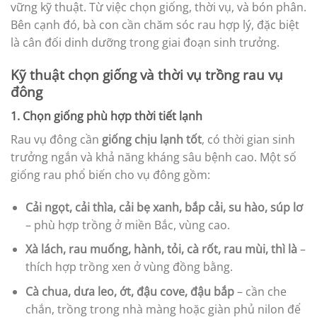
vững kỹ thuật. Từ việc chọn giống, thời vụ, và bón phân.
Bên cạnh đó, bà con cần chăm sóc rau hợp lý, đặc biệt
là cân đối dinh dưỡng trong giai đoạn sinh trưởng.
Kỹ thuật chọn giống và thời vụ trồng rau vụ
đông
1. Chọn giống phù hợp thời tiết lạnh
Rau vụ đông cần
giống chịu lạnh tốt
, có thời gian sinh
trưởng ngắn và khả năng kháng sâu bệnh cao. Một số
giống rau phổ biến cho vụ đông gồm:
Cải ngọt, cải thìa, cải bẹ xanh, bắp cải, su hào, súp lơ
– phù hợp trồng ở miền Bắc, vùng cao.
Xà lách, rau muống, hành, tỏi, cà rốt, rau mùi, thì là
–
thích hợp trồng xen ở vùng đồng bằng.
Cà chua, dưa leo, ớt, đậu cove, đậu bắp
– cần che
chắn, trồng trong nhà màng hoặc giàn phủ nilon để