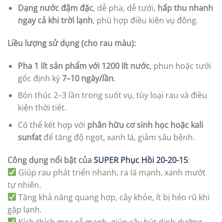
Dạng nước đậm đặc
, dễ pha, dễ tưới,
hấp thu nhanh
ngay cả khi trời lạnh
, phù hợp điều kiện vụ đông.
Liều lượng sử dụng (cho rau màu):
Pha 1 lít sản phẩm với 1200 lít nước
, phun hoặc tưới
gốc định kỳ
7–10 ngày/lần
.
Bón thúc 2–3 lần trong suốt vụ, tùy loại rau và điều
kiện thời tiết.
Có thể kết hợp với
phân hữu cơ sinh học hoặc kali
sunfat
để tăng độ ngọt, xanh lá, giảm sâu bệnh.
Công dụng nổi bật của
SUPER Phục Hồi 20-20-15
:
Giúp rau phát triển nhanh, ra lá mạnh, xanh mướt
tự nhiên.
Tăng khả năng quang hợp, cây khỏe, ít bị héo rũ khi
gặp lạnh.
Kích thích mọc rễ mạnh, giúp cây hút dinh dưỡng