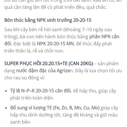
quả cần tăng lân để củ phát triển đều, quả chắc.
Bón thúc bằng NPK sinh trưởng 20-20-15
Sau khi cây bén rễ hồi xanh (khoảng 7–10 ngày sau
trồng), bà con tiến hành bón thúc bằng
phân NPK cân
đối
. Đặc biệt là
NPK 20-20-15 MN
, để thúc đẩy phát
triển thân lá, rễ và chồi non.
SUPER PHỤC HỒI 20.20.15+TE (CAN 20KG)
– sản phẩm
dạng
nước đậm đặc của Agrize
n. Đây là lựa chọn tối ưu
cho rau vụ đông vì:
Tỷ lệ N–P–K 20-20-15 cân đối
, dễ hấp thu, giúp cây
phát triển toàn diện.
Bổ sung vi lượng TE (Fe, Zn, B, Mn, Cu, Mo)
giúp cây
hấp thu dinh dưỡng tốt, tăng đề kháng và giữ màu
xanh bền.