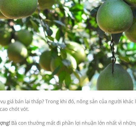
 vụ giá bán lại thấp? Trong khi đó, nông sản của người khác 
cao chót vót.
ượng!
Bà con thường mất đi phần lợi nhuận lớn nhất vì nhữn