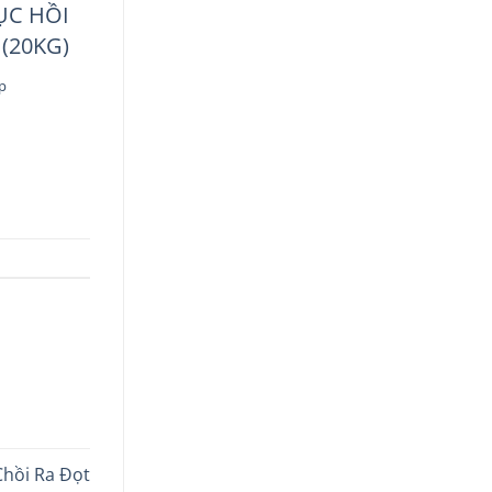
ỤC HỒI
 (20KG)
p
Chồi Ra Đọt