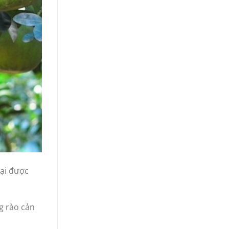
lại được
g rào cản