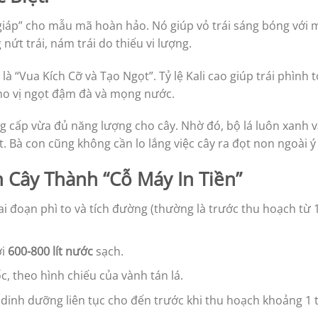
iáp” cho mẫu mã hoàn hảo. Nó giúp vỏ trái sáng bóng với 
nứt trái, nám trái do thiếu vi lượng.
là “Vua Kích Cỡ và Tạo Ngọt”. Tỷ lệ Kali cao giúp trái phình 
ho vị ngọt đậm đà và mọng nước.
 cấp vừa đủ năng lượng cho cây. Nhờ đó, bộ lá luôn xanh 
ệt. Bà con cũng không cần lo lắng việc cây ra đọt non ngoài 
Cây Thành “Cỗ Máy In Tiền”
ai đoạn phì to và tích đường (thường là trước thu hoạch từ 
ới
600-800 lít nước
sạch.
, theo hình chiếu của vành tán lá.
dinh dưỡng liên tục cho đến trước khi thu hoạch khoảng 1 