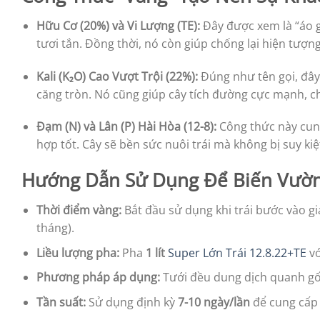
Hữu Cơ (20%) và Vi Lượng (TE):
Đây được xem là “áo g
tươi tắn. Đồng thời, nó còn giúp chống lại hiện tượng 
Kali (K₂O) Cao Vượt Trội (22%):
Đúng như tên gọi, đây 
căng tròn. Nó cũng giúp cây tích đường cực mạnh, c
Đạm (N) và Lân (P) Hài Hòa (12-8):
Công thức này cung
hợp tốt. Cây sẽ bền sức nuôi trái mà không bị suy ki
Hướng Dẫn Sử Dụng Để Biến Vườn 
Thời điểm vàng:
Bắt đầu sử dụng khi trái bước vào gi
tháng).
Liều lượng pha:
Pha
1 lít
Super Lớn Trái 12.8.22+TE
v
Phương pháp áp dụng:
Tưới đều dung dịch quanh gốc
Tần suất:
Sử dụng định kỳ
7-10 ngày/lần
để cung cấp 