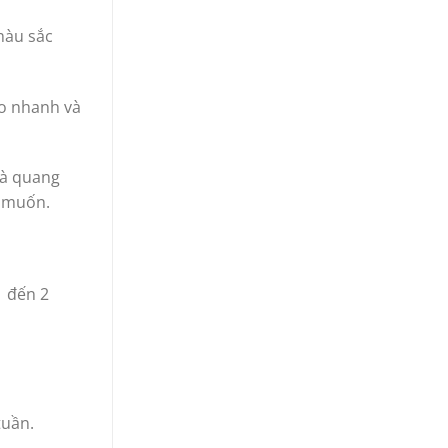
màu sắc
to nhanh và
và quang
ý muốn.
1 đến 2
tuần.