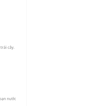
rái cây.
đoạn nước