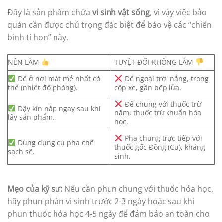
Đây là sản phẩm chứa
vi sinh vật sống
, vì vậy việc bảo
quản cần được chú trọng đặc biệt để bảo vệ các “chiến
binh tí hon” này.
NÊN LÀM
TUYỆT ĐỐI KHÔNG LÀM
Để ở nơi mát mẻ nhất có
Để ngoài trời nắng, trong
thể (nhiệt độ phòng).
cốp xe, gần bếp lửa.
Để chung với thuốc trừ
Đậy kín nắp ngay sau khi
nấm, thuốc trừ khuẩn hóa
lấy sản phẩm.
học.
Pha chung trực tiếp với
Dùng dụng cụ pha chế
thuốc gốc Đồng (Cu), kháng
sạch sẽ.
sinh.
Mẹo của kỹ sư:
Nếu cần phun chung với thuốc hóa học,
hãy phun phân vi sinh trước 2-3 ngày hoặc sau khi
phun thuốc hóa học 4-5 ngày để đảm bảo an toàn cho