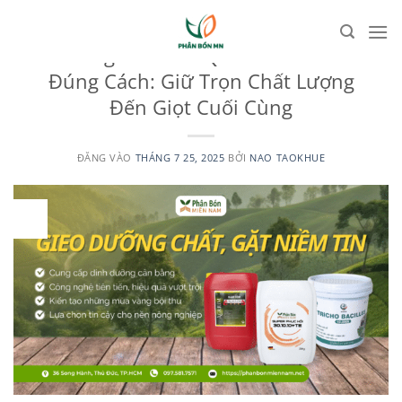
Bỏ
qua
UNCATEGORIZED
Hướng Dẫn Bảo Quản Phân Bón
nội
Đúng Cách: Giữ Trọn Chất Lượng
dung
Đến Giọt Cuối Cùng
ĐĂNG VÀO
THÁNG 7 25, 2025
BỞI
NAO TAOKHUE
25
Th7