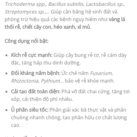
Trichoderma spp.
,
Bacillus subtilis
,
Lactobacillus sp.
,
Streptomyces sp.
,… Giúp cân bằng hệ sinh đất và
phòng trừ hiệu quả các bệnh nguy hiểm như
vàng lá
thối rễ, chết cây con, héo xanh, xì mủ
.
Công dụng nổi bật:
Kích rễ cực mạnh:
Giúp cây bung rễ tơ, rễ cám dày
đặc, tăng hấp thu dinh dưỡng.
Đối kháng nấm bệnh:
Ức chế nấm
Fusarium
,
Rhizoctonia
,
Pythium
… bảo vệ rễ khỏe mạnh.
Cải tạo đất toàn diện:
Phá vỡ đất chai cứng, tăng tơi
xốp, cải thiện độ phì nhiêu.
Ủ phân siêu tốc:
Phân giải xác bã thực vật và phân
chuồng nhanh chóng, tạo phân hữu cơ chất lượng
cao.