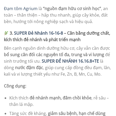
Đạm tôm Agrium
là
“nguồn đạm hữu cơ sinh học”
, an
toàn – thân thiện – hấp thu nhanh, giúp cây khỏe, đất
bền, hướng tới nông nghiệp sạch và hiệu quả.
3.
SUPER Đẻ Nhánh 16-16-8
– Cân bằng dưỡng chất,
kích thích đẻ nhánh và phát triển mạnh
Bên cạnh nguồn dinh dưỡng hữu cơ, cây vẫn cần được
bổ sung cân đối các nguyên tố đa, trung và vi lượng
để
sinh trưởng tối ưu.
SUPER ĐẺ NHÁNH 16.16.8+TE
là
dòng
nước đậm đặc
, giúp cung cấp đồng đều đạm, lân,
kali và vi lượng thiết yếu như Fe, Zn, B, Mn, Cu, Mo.
Công dụng:
Kích thích
đẻ nhánh mạnh, đâm chồi khỏe
, rễ sâu –
thân lá mập.
Tăng sức đề kháng,
giảm sâu bệnh, hạn chế dùng