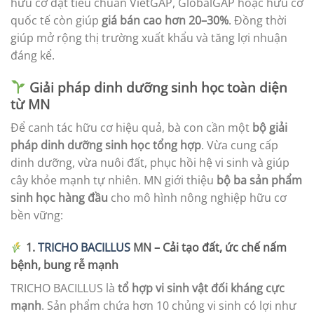
hữu cơ đạt tiêu chuẩn VietGAP, GlobalGAP hoặc hữu cơ
quốc tế còn giúp
giá bán cao hơn 20–30%
. Đồng thời
giúp mở rộng thị trường xuất khẩu và tăng lợi nhuận
đáng kể.
Giải pháp dinh dưỡng sinh học toàn diện
từ MN
Để canh tác hữu cơ hiệu quả, bà con cần một
bộ giải
pháp dinh dưỡng sinh học tổng hợp
. Vừa cung cấp
dinh dưỡng, vừa nuôi đất, phục hồi hệ vi sinh và giúp
cây khỏe mạnh tự nhiên. MN giới thiệu
bộ ba sản phẩm
sinh học hàng đầu
cho mô hình nông nghiệp hữu cơ
bền vững:
1.
TRICHO BACILLUS
MN – Cải tạo đất, ức chế nấm
bệnh, bung rễ mạnh
TRICHO BACILLUS là
tổ hợp vi sinh vật đối kháng cực
mạnh
. Sản phẩm chứa hơn 10 chủng vi sinh có lợi như