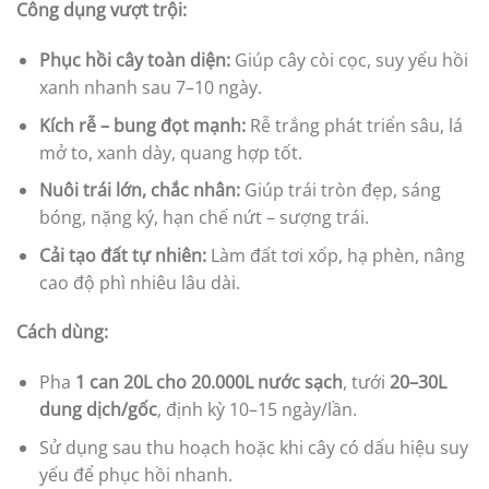
Công dụng vượt trội:
Phục hồi cây toàn diện:
Giúp cây còi cọc, suy yếu hồi
xanh nhanh sau 7–10 ngày.
Kích rễ – bung đọt mạnh:
Rễ trắng phát triển sâu, lá
mở to, xanh dày, quang hợp tốt.
Nuôi trái lớn, chắc nhân:
Giúp trái tròn đẹp, sáng
bóng, nặng ký, hạn chế nứt – sượng trái.
Cải tạo đất tự nhiên:
Làm đất tơi xốp, hạ phèn, nâng
cao độ phì nhiêu lâu dài.
Cách dùng:
Pha
1 can 20L cho 20.000L nước sạch
, tưới
20–30L
dung dịch/gốc
, định kỳ 10–15 ngày/lần.
Sử dụng sau thu hoạch hoặc khi cây có dấu hiệu suy
yếu để phục hồi nhanh.