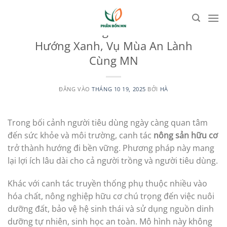
Bỏ
qua
UNCATEGORIZED
Canh Tác Nông Sản Hữu Cơ – Xu
nội
Hướng Xanh, Vụ Mùa An Lành
dung
Cùng MN
ĐĂNG VÀO
THÁNG 10 19, 2025
BỞI
HÀ
Trong bối cảnh người tiêu dùng ngày càng quan tâm
đến sức khỏe và môi trường, canh tác
nông sản hữu cơ
trở thành hướng đi bền vững. Phương pháp này mang
lại lợi ích lâu dài cho cả người trồng và người tiêu dùng.
Khác với canh tác truyền thống phụ thuộc nhiều vào
hóa chất, nông nghiệp hữu cơ chú trọng đến việc nuôi
dưỡng đất, bảo vệ hệ sinh thái và sử dụng nguồn dinh
dưỡng tự nhiên, sinh học an toàn. Mô hình này không