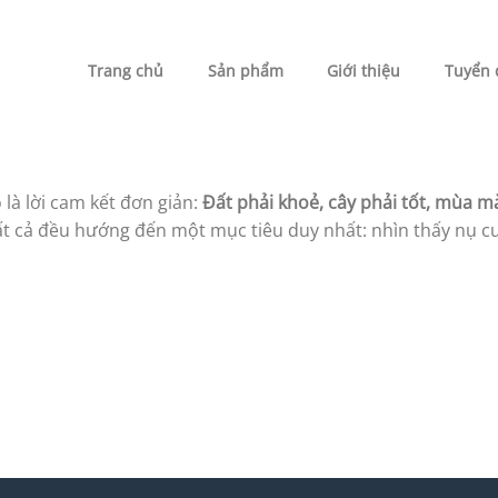
PHÂN BÓN MN
Trang chủ
Sản phẩm
Giới thiệu
Tuyển 
 là lời cam kết đơn giản:
Đất phải khoẻ, cây phải tốt, mùa m
 tất cả đều hướng đến một mục tiêu duy nhất: nhìn thấy nụ c