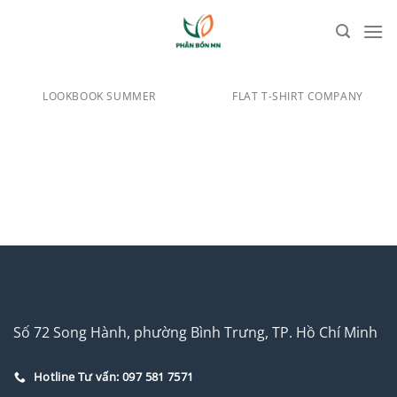
Bỏ
LOOKBOOK
qua
nội
dung
LOOKBOOK SUMMER
FLAT T-SHIRT COMPANY
Số 72 Song Hành, phường Bình Trưng, TP. Hồ Chí Minh
Hotline Tư vấn: 097 581 7571