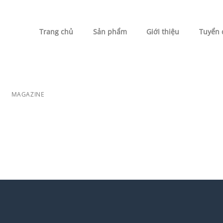
Trang chủ
Sản phẩm
Giới thiệu
Tuyển 
FL3 PRINT PACKAGE
AWESOME PENCIL PO
MAGAZINE