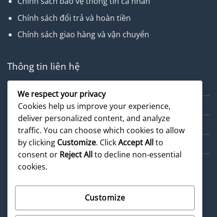
Chính sách bảo vệ thông tin cá nhân
Chính sách đổi trả và hoàn tiền
Chính sách giao hàng và vận chuyển
Thông tin liên hệ
Về chúng tôi
We respect your privacy
Dịch vụ
Cookies help us improve your experience,
deliver personalized content, and analyze
Cẩm nang
traffic. You can choose which cookies to allow
by clicking
Customize
. Click
Accept All
to
Sản phẩm
consent or
Reject All
to decline non-essential
cookies.
Customize
©