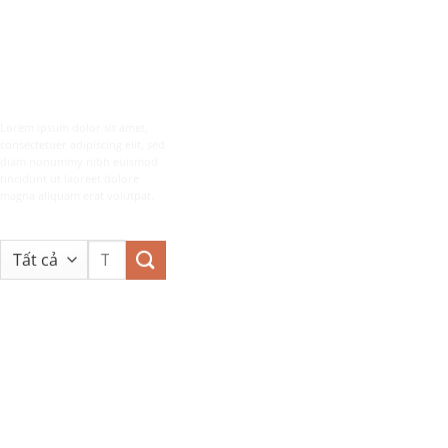
SEARCH BOX
INSIDE A
BANNER
Lorem ipsum dolor sit amet,
consectetuer adipiscing elit, sed
diam nonummy nibh euismod
tincidunt ut laoreet dolore
magna aliquam erat volutpat.
Tìm
kiếm: